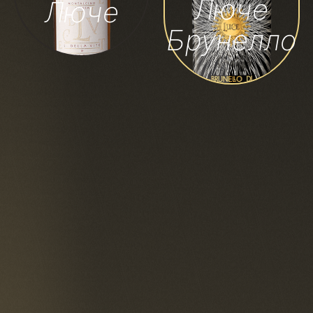
Люче
Люче
Брунелло