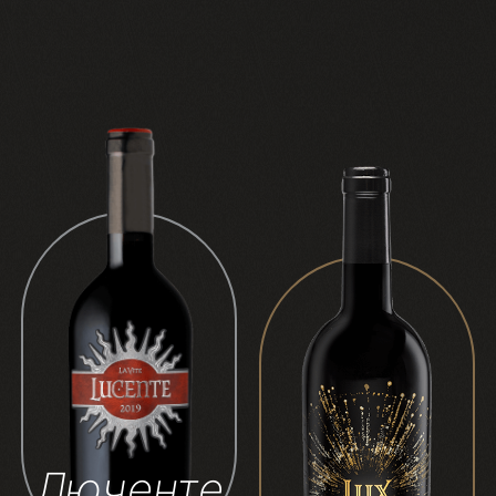
Люченте