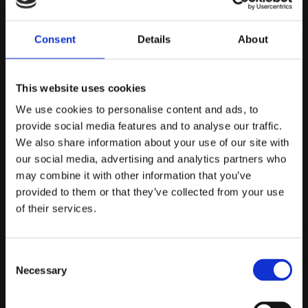
уважительный посредник, передатчик
даров природы. Он находится в постоянном
Consent
Details
About
поиске гармонии, создаваемой на
Винодельне. Умение ждать — это искусство.
This website uses cookies
We use cookies to personalise content and ads, to
provide social media features and to analyse our traffic.
Человек сопровождает вино от винограда
We also share information about your use of our site with
до бутылки
our social media, advertising and analytics partners who
may combine it with other information that you’ve
УВАЖЕНИЕ К ПРИРОДЕ
provided to them or that they’ve collected from your use
of their services.
В поместье Люче человек наблюдает за
природой с бесконечным уважением, он
Consent
толкует её и дарит жизнь винам, которые
Necessary
Selection
отражают эту территорию, придавая ей ещё
большей ценности. Каждое из наших вин