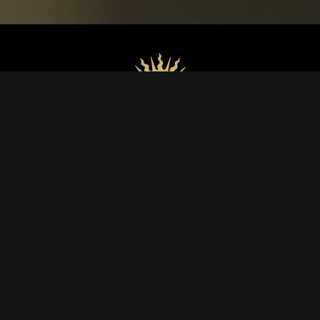
VINS
Luce
Lucente
Lux Vitis
Luce Brunello