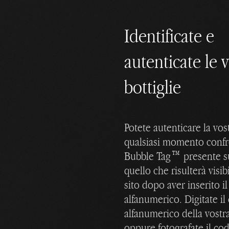
Identificate e
autenticate le 
bottiglie
Potete autenticare la vost
qualsiasi momento confr
Bubble Tag™ presente su
quello che risulterà visib
sito dopo aver inserito i
alfanumerico. Digitate il
alfanumerico della vostra
oppure fotografate il co