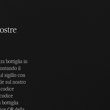
vostre
ra bottiglia in
ontando il
l sigillo con
ile sul nostro
l codice
 codice
 bottiglia
dice QR della