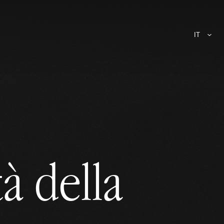
IT
tà della