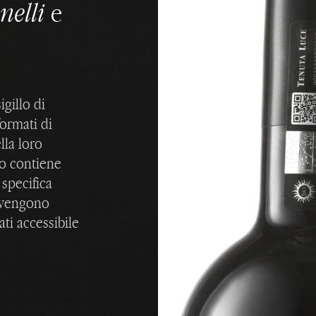
nelli
e
gillo di
formati di
lla loro
lo contiene
 specifica
e vengono
ati accessibile