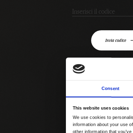
Invia codice
Garanzia di ori
Consent
integrità
This website uses cookies
We use cookies to personalis
Questo sigillo, creato d
information about your use of
offre una duplice protezio
other information that you’ve