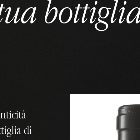
tua bottigli
nticità
tiglia di