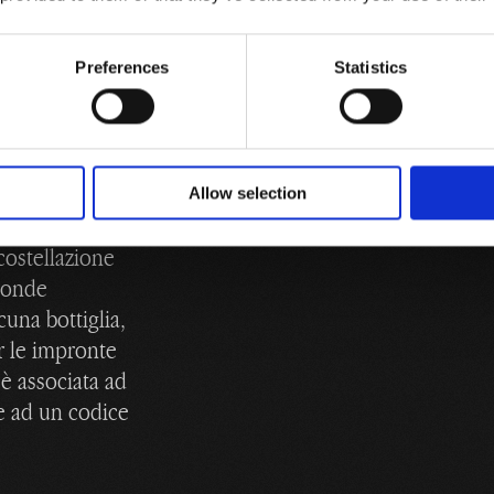
sione sulla
ine e
a ed evidenzia
Preferences
Statistics
tativi di
ha un Bubble
olimero
 autogenera,
Allow selection
configurazione
costellazione
sponde
cuna bottiglia,
 le impronte
è associata ad
e ad un codice