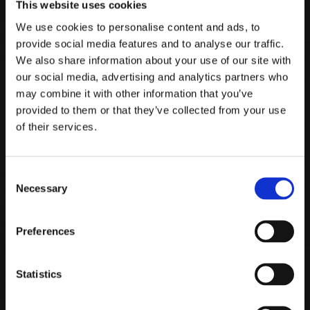
This website uses cookies
We use cookies to personalise content and ads, to
provide social media features and to analyse our traffic.
IL PROCESSO PRODUTTIVO
We also share information about your use of our site with
Esperienza in ciò che facciamo
our social media, advertising and analytics partners who
may combine it with other information that you’ve
provided to them or that they’ve collected from your use
of their services.
Al centro della Proprietà, c’è un cuore che pulsa. Un cuore che
battito dopo battito scandisce i momenti che danno vita al Vino.
Consent
È la nostra Cantina, dove la materia si evolve e si trasforma,
Necessary
Selection
dove il tempo è il tempo del vino.
Durante la vendemmia, i frutti maturi giungono in cantina da
Preferences
ogni singola parcella. Ogni fase è rispettosa dell’integrità del
frutto. Alla selezionedei grappoli, seguono la fermentazione
Statistics
con lieviti indigeni e la pressatura soffice.