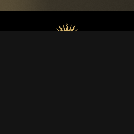
VINI
Luce
Lucente
Lux Vitis
Luce Brunello