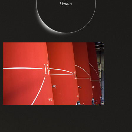
I
V
a
l
o
r
i