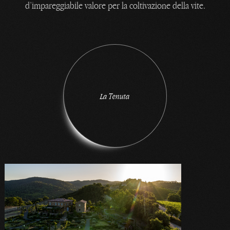
d’impareggiabile valore per la coltivazione della vite.
L
a
T
e
n
u
t
a