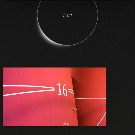
I
v
i
n
i