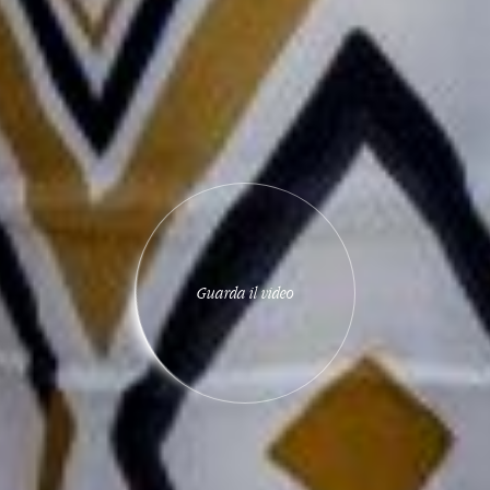
G
u
a
r
d
a
i
l
v
i
d
e
o