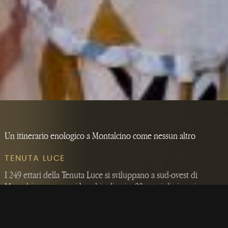
Un itinerario enologico a Montalcino come nessun altro
TENUTA LUCE
I 249 ettari della Tenuta Luce si sviluppano a sud-ovest di
Montalcino, tra estesi boschi, oliveti e 88 ettari di vigneti; un
ambiente intatto, scarsamente popolato e ricco di biodiversità.
La luce brillante accentuata dalla particolare esposizione dei
vigneti, l'aria fresca e ventilata, la varietà dei terreni e delle