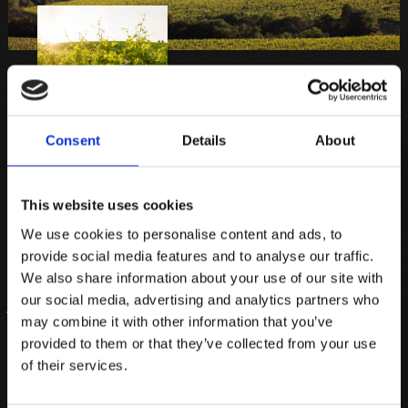
Consent
Details
About
DER SCHATZ DES WEINGUTS LUCE
Harmonie der Elemente im
This website uses cookies
Herzen der Toskana
We use cookies to personalise content and ads, to
provide social media features and to analyse our traffic.
We also share information about your use of our site with
our social media, advertising and analytics partners who
Jeden Morgen, wenn die Sonne im Osten aufgeht, erhalten die
may combine it with other information that you’ve
Weinberge des Luce neue Kraft. Seine Reben wachsen entlang
provided to them or that they’ve collected from your use
der Hänge südwestlich des Ortes Montalcino. In dieser Gegend
of their services.
ist die Bevölkerungsdichte sehr niedrig, die Natur ist wild und