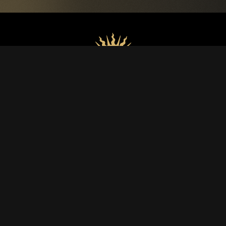
WEINE
Luce
Lucente
Lux Vitis
Luce Brunello