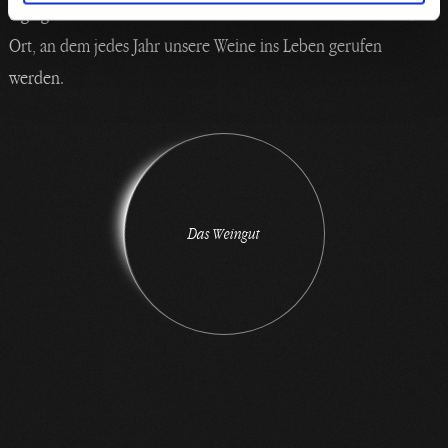
tagtäglich ihre Kraft und Vitalität aufrechterhalten können. Ein
Ort, an dem jedes Jahr unsere Weine ins Leben gerufen
werden.
D
a
s
W
e
i
n
g
u
t