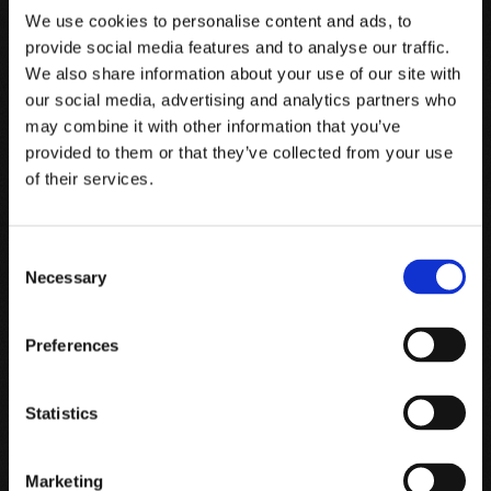
We use cookies to personalise content and ads, to
Von der Traube bis zur Flasche, der Mensch als Wegbegleiter
provide social media features and to analyse our traffic.
We also share information about your use of our site with
AUSBAU UND VINIFIZIERUNG
our social media, advertising and analytics partners who
may combine it with other information that you’ve
Auf dem Weingut Luce versteht man sich darauf, die Früchte
provided to them or that they’ve collected from your use
einer reichhaltigen, großzügigen Natur zu bewahren und die
of their services.
Einzigartigkeit einer weltweit bekannten Gegend
wertzuschätzen.
Consent
Necessary
Selection
Preferences
Statistics
Marketing