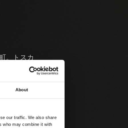
町。トスカ
ドルチャ美
About
もつモンタ
se our traffic. We also share
をみないほ
ers who may combine it with