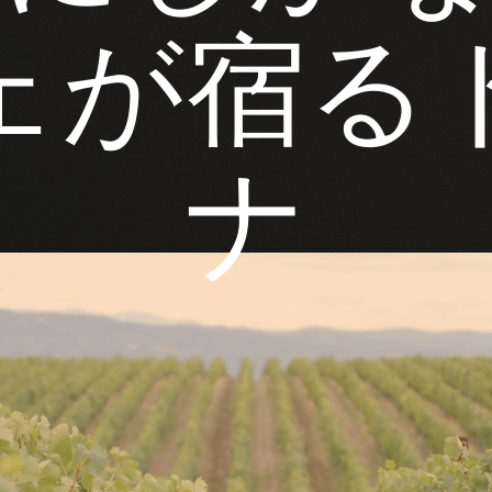
ェが宿る
ナ