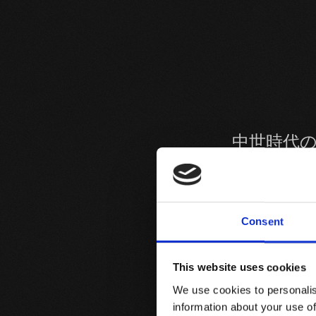
中世時代
景観が広
Consent
文化公園
This website uses cookies
We use cookies to personalis
ブドウ畑
information about your use of