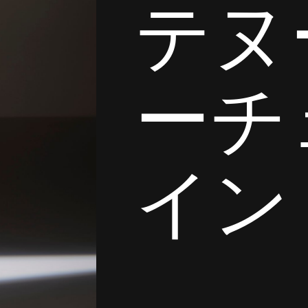
テヌ
ーチ
イン