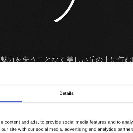
ノ
の魅力を失うことなく美しい丘の上に佇む
ーナ特有の
がるこの地域は、シエナ県にあるヴァル・
術・自然・
Details
の一部となっています。 緩やかな傾斜を
ルチーノの大地には、森やオリーブ園、
e content and ads, to provide social media features and to analy
が広がります。 ブドウ栽培にとって、類
 our site with our social media, advertising and analytics partn