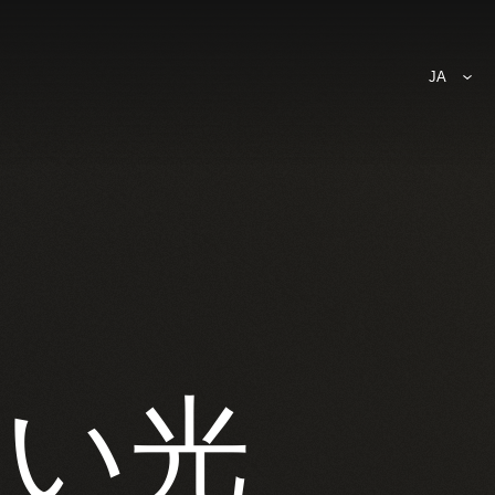
JA
ない光