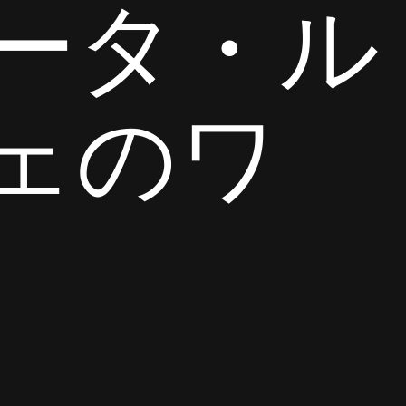
ータ・ル
ェのワ