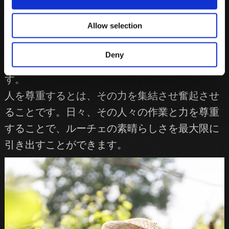
ワイン造りとは、真冬のブドウ樹の剪定、一房
Allow selection
ずつの丁寧な収穫、発酵過程の管理、丹念な熟
成作業、市場に出る前のボトル詰めなど、作り
Deny
手の全力を傾ける姿勢と日々の努力から成りま
す。
人を尊重するとは、その力を集結させ奮起させ
ることです。日々、その人々の作業と力を尊重
することで、ルーチェの素晴らしさを最大限に
引き出すことができます。