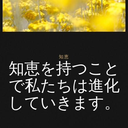
知恵
知恵を
持つこと
で
私たちは
進化
していきます。