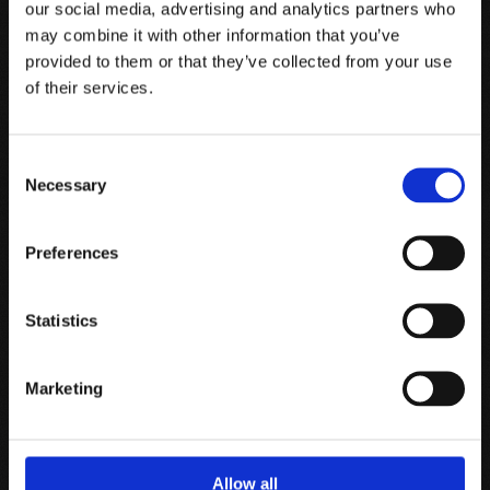
our social media, advertising and analytics partners who
美しさ
may combine it with other information that you’ve
自然の美しさは、丁寧に守り続けていかなけれ
provided to them or that they’ve collected from your use
of their services.
ばなりません。あらゆる形のどんな小さな美し
さでも保護し、豊かな自然を作っていかなけれ
ばならないのです。美しさに囲まれた者は、よ
Consent
Necessary
Selection
り深い価値観を手にして表現者となります。美
しさとは、心を養う原動力であるからこそ、よ
Preferences
り良きものを目指すためのインスピレーション
を与えてくれます。
Statistics
Marketing
人を尊重するとは、その力を集結させ奮起させ
ることです。
人
Allow all