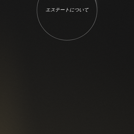
エ
ス
テ
ー
ト
に
つ
い
て